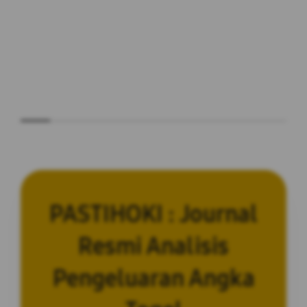
PASTIHOKI : Journal
Resmi Analisis
Pengeluaran Angka