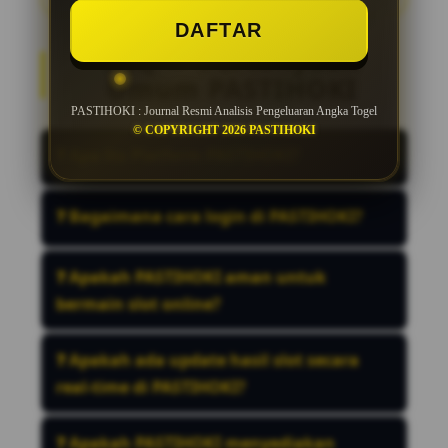
DAFTAR
FAQ — Pertanyaan
Umum PASTIHOKI
PASTIHOKI : Journal Resmi Analisis Pengeluaran Angka Togel
© COPYRIGHT 2026 PASTIHOKI
❓ Apa itu Platform PASTIHOKI?
PASTIHOKI adalah platform slot gacor 777
online dengan daftar link Slot77 Gacor
❓ Bagaimana cara login di PASTIHOKI?
terbaru hari ini yang mudah diakses,
menawarkan berbagai pilihan game slot
Pengguna dapat login dengan akun
populer, peluang menang tinggi, transaksi
terdaftar melalui link resmi yang disediakan
❓ Apakah PASTIHOKI aman untuk
cepat, serta pengalaman bermain yang
di platform PASTIHOKI untuk bermain
bermain slot online?
aman dan nyaman bagi para pecinta slot
slot77 secara aman.
online.
Ya, PASTIHOKI menggunakan sistem
keamanan yang terjamin dan transaksi
❓ Apakah ada update hasil slot secara
pemain dilindungi untuk pengalaman
real-time di PASTIHOKI?
bermain yang aman dan terpercaya.
Ya, semua hasil slot 777 diperbarui secara
real-time di platform PASTIHOKI terbaru
❓ Apakah PASTIHOKI menyediakan