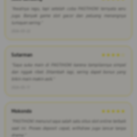
"Awalnya ragu, tapi setelah coba PASTIHOKI ternyata seru
juga. Banyak game slot gacor dan peluang menangnya
lumayan sering."
2026-03-22
Sutarman
★★★★☆
"Saya suka main di PASTIHOKI karena tampilannya simpel
dan nggak ribet. Ditambah lagi, sering dapet bonus yang
bikin main makin asik."
2026-03-17
Mokondo
★★★★★
"PASTIHOKI menurut saya salah satu situs slot online terbaik
saat ini. Proses deposit cepat, withdraw juga lancar tanpa
drama."