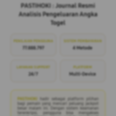
PASTIHOKI : Journal Resmi
Analisis Pengeluaran Angka
Togel
PENILAIAN PENGGUNA
SISTEM PEMBAYARAN
77.888.797
4 Metode
LAYANAN SUPPORT
PLATFORM
24/7
Multi-Device
PASTIHOKI
hadir sebagai platform pilihan
bagi pemain yang mencari peluang jackpot
besar malam ini. Dengan sistem keamanan
terenkripsi, pengguna bisa mengakses